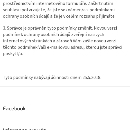
prostřednictvím internetového formuláře. Zaškrtnutím
souhlasu potvrzujete, že jste seznámen/a s podmínkami
ochrany osobních údajů a že je v celém rozsahu přijímáte.
3. Správce je oprávněn tyto podmínky změnit. Novou verzi
podmínek ochrany osobních údajů zveřejní na svých
internetových stránkách a zároveň Vám zašle novou verzi
těchto podmínek Vaši e-mailovou adresu, kterou jste správci
poskytl/a.
Tyto podmínky nabývají účinnosti dnem 25.5.2018.
Z
á
p
a
Facebook
t
í
Informace pro vás