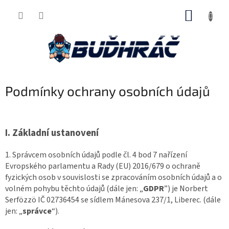
Přejít
NÁKUP
na
obsah
KOŠÍK
Podmínky ochrany osobních údajů
I.
Základní ustanovení
1. Správcem osobních údajů podle čl. 4 bod 7 nařízení
Evropského parlamentu a Rady (EU) 2016/679 o ochraně
fyzických osob v souvislosti se zpracováním osobních údajů a o
volném pohybu těchto údajů (dále jen: „
GDPR
”) je Norbert
Serfözzö IČ 02736454 se sídlem Mánesova 237/1, Liberec. (dále
jen: „
správce
“).