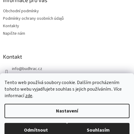
Obchodní podmínky
Podmínky ochrany osobních údajů
Kontakty
Napište nám
Kontakt
info
@
budhrac.cz
+420 776 008 558
Tento web používá soubory cookie. Dalším procházením
Jsme i na Facebooku
tohoto webu vyjadřujete souhlas s jejich používáním.. Více
informací
zde
.
Nastavení
Vytvořil Shoptet
Odmítnout
Souhlasím
Copyright 2026
Buď HRÁČ
. Všechna práva vyhrazena.