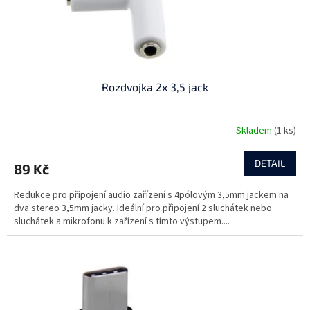
k
t
ů
Rozdvojka 2x 3,5 jack
Skladem
(1 ks)
DETAIL
89 Kč
Redukce pro připojení audio zařízení s 4pólovým 3,5mm jackem na
dva stereo 3,5mm jacky. Ideální pro připojení 2 sluchátek nebo
sluchátek a mikrofonu k zařízení s tímto výstupem....