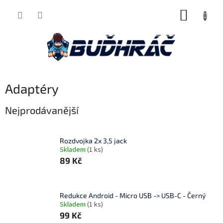
Přejít
NÁKUP
na
obsah
KOŠÍK
Adaptéry
Nejprodávanější
Rozdvojka 2x 3,5 jack
Skladem
(1 ks)
89 Kč
Redukce Android - Micro USB -> USB-C - Černý
Skladem
(1 ks)
99 Kč