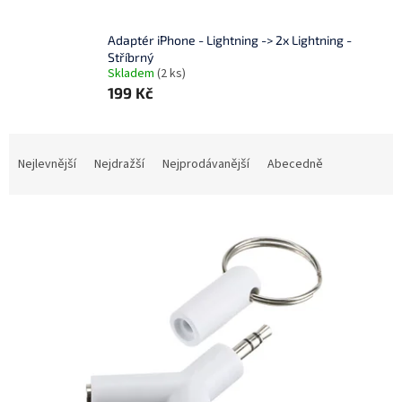
Adaptér iPhone - Lightning -> 2x Lightning -
Stříbrný
Skladem
(2 ks)
199 Kč
Ř
a
Nejlevnější
Nejdražší
Nejprodávanější
Abecedně
z
e
V
n
ý
í
p
p
i
r
s
o
p
d
r
u
o
k
d
t
u
ů