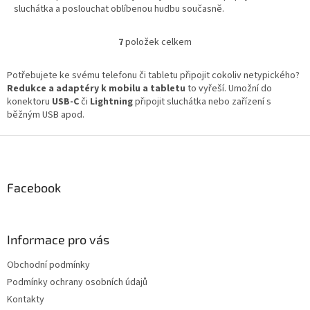
sluchátka a poslouchat oblíbenou hudbu současně.
7
položek celkem
O
v
l
Potřebujete ke svému telefonu či tabletu připojit cokoliv netypického?
á
Redukce a adaptéry k mobilu a tabletu
to vyřeší. Umožní do
d
konektoru
USB-C
či
Lightning
připojit sluchátka nebo zařízení s
a
běžným USB apod.
c
í
Z
p
á
r
p
v
a
Facebook
k
t
y
í
v
ý
Informace pro vás
p
i
Obchodní podmínky
s
Podmínky ochrany osobních údajů
u
Kontakty