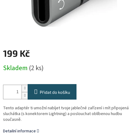
199 Kč
Měrná
Skladem
(2 ks)
cena:
Přidat do košíku
Tento adaptér ti umožní nabíjet tvoje jablečné zařízení i mít připojená
sluchátka (s konektorem Lightning) a poslouchat oblíbenou hudbu
současně.
Detailní informace