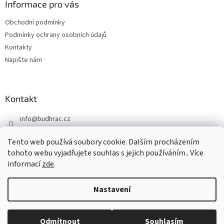
Informace pro vás
Obchodní podmínky
Podmínky ochrany osobních údajů
Kontakty
Napište nám
Kontakt
info
@
budhrac.cz
+420 776 008 558
Tento web používá soubory cookie. Dalším procházením
Jsme i na Facebooku
tohoto webu vyjadřujete souhlas s jejich používáním.. Více
informací
zde
.
Nastavení
Vytvořil Shoptet
Odmítnout
Souhlasím
Copyright 2026
Buď HRÁČ
. Všechna práva vyhrazena.