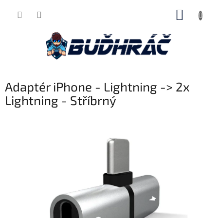
Přejít
NÁKUP
na
obsah
KOŠÍK
Adaptér iPhone - Lightning -> 2x
Lightning - Stříbrný