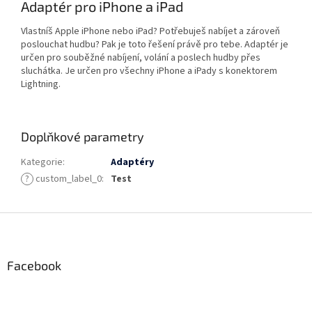
Adaptér pro iPhone a iPad
Vlastníš Apple iPhone nebo iPad? Potřebuješ nabíjet a zároveň
poslouchat hudbu? Pak je toto řešení právě pro tebe. Adaptér je
určen pro souběžné nabíjení, volání a poslech hudby přes
sluchátka. Je určen pro všechny iPhone a iPady s konektorem
Lightning.
Doplňkové parametry
Kategorie
:
Adaptéry
?
custom_label_0
:
Test
Z
á
p
a
Facebook
t
í